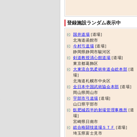
登録施設ランダム表示中
国井道場
[道場]
北海道函館市
今村弓道場
[道場]
静岡県静岡市駿河区
剣道教授清心館道場
[道場]
東京都葛飾区
大東流合気柔術幸道会総本部
[道
場]
北海道札幌市中央区
全日本中国武術協会本部
[道場]
岡山県岡山市
宇部市弓道場
[道場]
山口県宇部市
飫肥城四半的射場管理事務所
[道
場]
宮崎県日南市
総合格闘技道場ＳＴＦ
[道場]
埼玉県富士見市