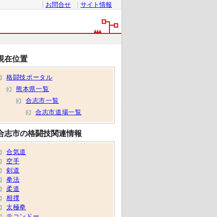
お問合せ
サイト情報
現在位置
格闘技ポータル
熊本県一覧
合志市一覧
合志市道場一覧
合志市の格闘技関連情報
合気道
空手
剣道
拳法
柔道
相撲
太極拳
テコンドー