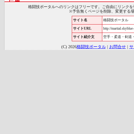
格闘技ポータルへのリンクはフリーです。ご自由にリンクを
※予告無くページを削除、変更する
サイト名
格闘技ポータル
サイトURL
http://martial.skyblue-
サイト紹介文
空手・柔道・剣道
(C) 2026
格闘技ポータル
|
お問合せ
|
サ