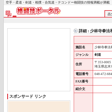
空手・柔道・剣道・相撲・合気道・テコンドー格闘技の情報満載が
ホ
詳細 : 少林寺拳
施設名
少林寺拳法
ジャンル
剣道
〒353-0005
住所
埼玉県志木市
電話番号
048-472-68
FAX番号
紹介文
スポンサード リンク